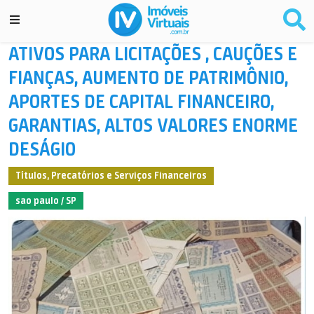
ATIVOS PARA LICITAÇÕES , CAUÇÕES E
FIANÇAS, AUMENTO DE PATRIMÔNIO,
APORTES DE CAPITAL FINANCEIRO,
GARANTIAS, ALTOS VALORES ENORME
DESÁGIO
Títulos, Precatórios e Serviços Financeiros
sao paulo / SP