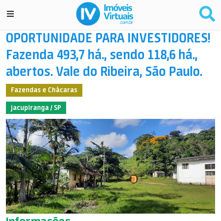
OPORTUNIDADE PARA INVESTIDORES!
Fazenda 493,7 há., sendo 118,6 há.,
abertos. Vale do Ribeira, São Paulo.
Fazendas e Chácaras
jacupiranga / SP