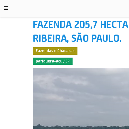
FAZENDA 205,7 HECTA
RIBEIRA, SÃO PAULO.
Fazendas e Chácaras
pariquera-acu / SP