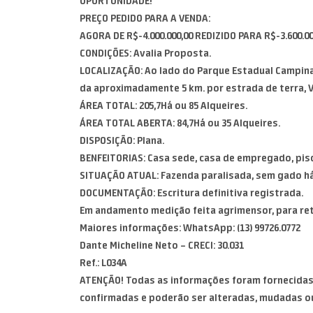
OPORTUNIDADE!
PREÇO PEDIDO PARA A VENDA:
AGORA DE R$-4.000.000,00 REDIZIDO PARA R$-3.600.00
CONDIÇÕES: Avalia Proposta.
LOCALIZAÇÃO: Ao lado do Parque Estadual Campina 
da aproximadamente 5 km. por estrada de terra, Va
ÁREA TOTAL: 205,7Há ou 85 Alqueires.
ÁREA TOTAL ABERTA: 84,7Há ou 35 Alqueires.
DISPOSIÇÃO: Plana.
BENFEITORIAS: Casa sede, casa de empregado, pisci
SITUAÇÃO ATUAL: Fazenda paralisada, sem gado há 
DOCUMENTAÇÃO: Escritura definitiva registrada.
Em andamento medição feita agrimensor, para reti
Maiores informações: WhatsApp: (13) 99726.0772
Dante Micheline Neto – CRECI: 30.031
Ref.: L034A
ATENÇÃO! Todas as informações foram fornecidas 
confirmadas e poderão ser alteradas, mudadas o