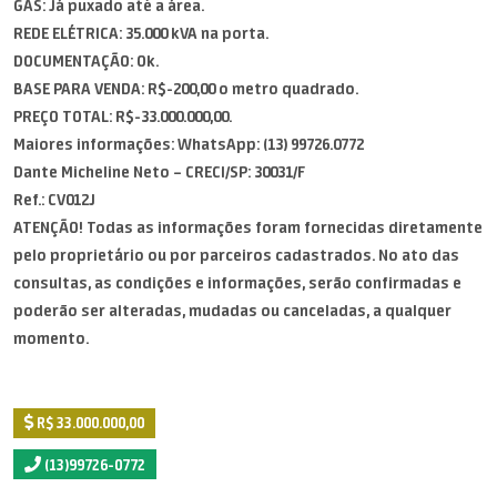
GÁS: Já puxado até a área.
REDE ELÉTRICA: 35.000 kVA na porta.
DOCUMENTAÇÃO: Ok.
BASE PARA VENDA: R$-200,00 o metro quadrado.
PREÇO TOTAL: R$-33.000.000,00.
Maiores informações: WhatsApp: (13) 99726.0772
Dante Micheline Neto – CRECI/SP: 30031/F
Ref.: CV012J
ATENÇÃO! Todas as informações foram fornecidas diretamente
pelo proprietário ou por parceiros cadastrados. No ato das
consultas, as condições e informações, serão confirmadas e
poderão ser alteradas, mudadas ou canceladas, a qualquer
momento.
R$ 33.000.000,00
(13)99726-0772