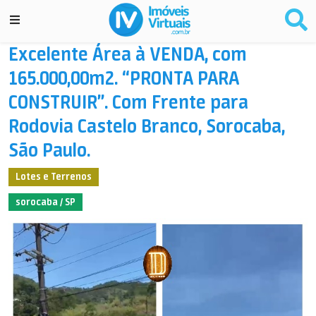
Excelente Área à VENDA, com
165.000,00m2. “PRONTA PARA
CONSTRUIR”. Com Frente para
Rodovia Castelo Branco, Sorocaba,
São Paulo.
Lotes e Terrenos
sorocaba / SP