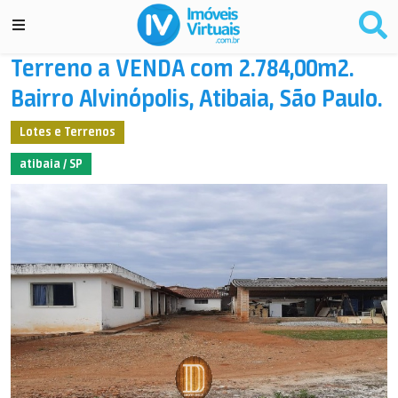
Terreno a VENDA com 2.784,00m2.
Bairro Alvinópolis, Atibaia, São Paulo.
Lotes e Terrenos
atibaia / SP