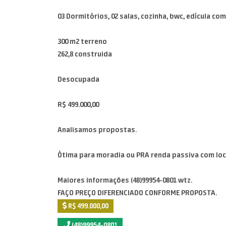
03 Dormitórios, 02 salas, cozinha, bwc, edícula co
300 m2 terreno
262,8 construida
Desocupada
R$ 499.000,00
Analisamos propostas.
Ótima para moradia ou PRA renda passiva com loc
Maiores informações (48)99954-0801 wtz.
FAÇO PREÇO DIFERENCIADO CONFORME PROPOSTA.
R$ 499.000,00
(48)99954-0801