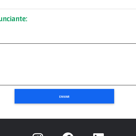
nciante: