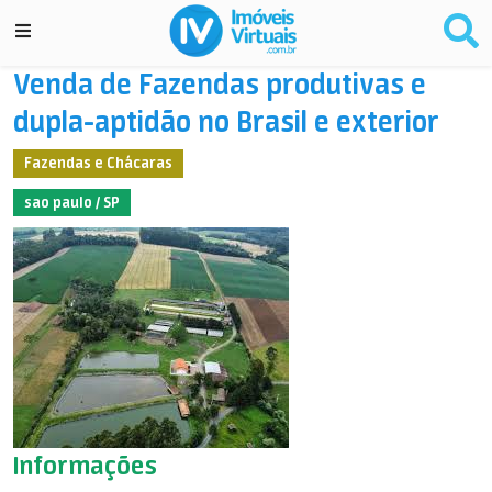
Venda de Fazendas produtivas e
dupla-aptidão no Brasil e exterior
Fazendas e Chácaras
sao paulo / SP
Informações