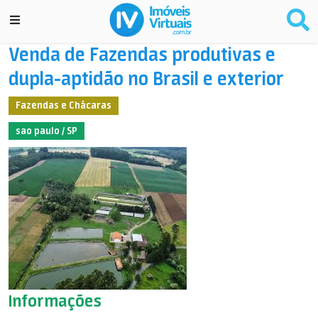
Venda de Fazendas produtivas e
dupla-aptidão no Brasil e exterior
Fazendas e Chácaras
sao paulo / SP
Informações