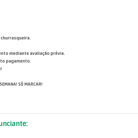
 churrasqueira.
nto mediante avaliação prévia.
lito pagamento.
!
E SEMANA! SÓ MARCAR!
nciante: