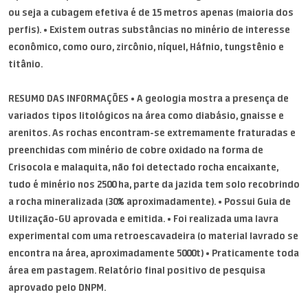
ou seja a cubagem efetiva é de 15 metros apenas (maioria dos
perfis). • Existem outras substâncias no minério de interesse
econômico, como ouro, zircônio, níquel, Háfnio, tungstênio e
titânio.
RESUMO DAS INFORMAÇÕES • A geologia mostra a presença de
variados tipos litológicos na área como diabásio, gnaisse e
arenitos. As rochas encontram-se extremamente fraturadas e
preenchidas com minério de cobre oxidado na forma de
Crisocola e malaquita, não foi detectado rocha encaixante,
tudo é minério nos 2500 ha, parte da jazida tem solo recobrindo
a rocha mineralizada (30% aproximadamente). • Possui Guia de
Utilização-GU aprovada e emitida. • Foi realizada uma lavra
experimental com uma retroescavadeira (o material lavrado se
encontra na área, aproximadamente 5000t) • Praticamente toda
área em pastagem. Relatório final positivo de pesquisa
aprovado pelo DNPM.