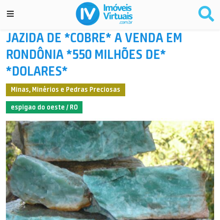
JAZIDA DE *COBRE* A VENDA EM
RONDÔNIA *550 MILHÕES DE*
*DOLARES*
Minas, Minérios e Pedras Preciosas
espigao do oeste / RO