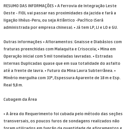
RESUMO DAS INFORMAÇÕES • A Ferrovia de Integração Leste
Oeste - FIOL vai passar nas proximidades da jazida e fará a
ligação Ilhéus-Peru, ou seja Atlântico -Pacífico (Será
administrada por empresa chinesa). • Já tem LP, LI e LO e GU.
Outras informações • Afloramentos: Gnaisse e Diabásios com
fraturas preenchidas com Malaquita e Crisocola; • Mina em
Operação inicial com 5 mil toneladas lavradas. • Estradas
internas Duplicadas quase que em sua totalidade do asfalto
até a frente de lavra. • Futuro da Mina Lavra Subterrânea. •
Minério mergulha com 33°, Espessura Aparente de 18 m e Esp.
Real 9,8 m.
Cubagem da Área
• A área do Requerimento foi cubada pelo método das seções
transversais, os poucos furos de sondagens realizados não
foram utilizados em função da quantidade de afloramentos e