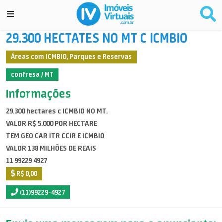
29.300 HECTATES NO MT C ICMBIO
Áreas com ICMBIO, Parques e Reservas
confresa / MT
Informações
29.300 hectares c ICMBIO NO MT.
VALOR R$ 5.000 POR HECTARE
TEM GEO CAR ITR CCIR E ICMBIO
VALOR 138 MILHÕES DE REAIS
11 99229 4927
R$ 0,00
(11)99229-4927