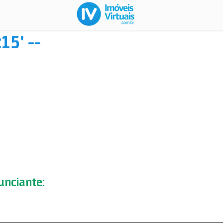
15' --
nciante: