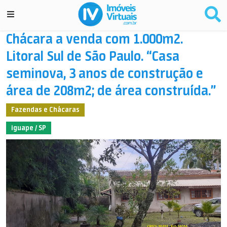
Chácara a venda com 1.000m2.
Litoral Sul de São Paulo. “Casa
seminova, 3 anos de construção e
área de 208m2; de área construída.”
Fazendas e Chácaras
iguape / SP