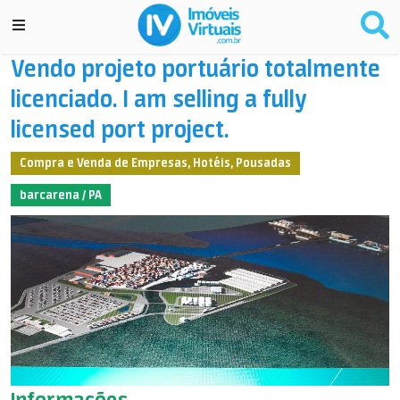
Vendo projeto portuário totalmente
licenciado. I am selling a fully
licensed port project.
Compra e Venda de Empresas, Hotéis, Pousadas
barcarena / PA
Informações