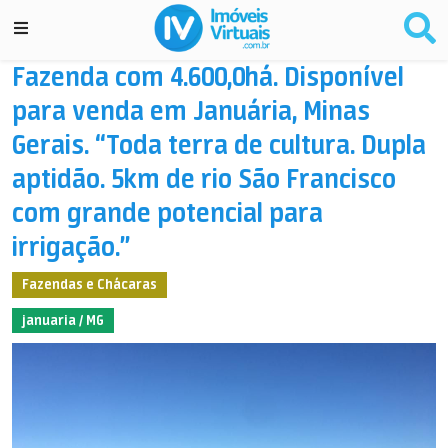
Fazenda com 4.600,0há. Disponível
para venda em Januária, Minas
Gerais. “Toda terra de cultura. Dupla
aptidão. 5km de rio São Francisco
com grande potencial para
irrigação.”
Fazendas e Chácaras
januaria / MG