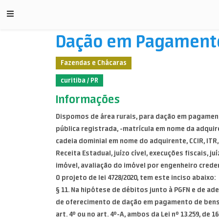
Dação em Pagament
Fazendas e Chácaras
curitiba / PR
Informações
Dispomos de área rurais, para dação em pagamento 
pública registrada, -matrícula em nome da adquir
cadeia dominial em nome do adquirente, CCIR, ITR,
Receita Estadual, juízo cível, execuções fiscais, j
imóvel, avaliação do imóvel por engenheiro crede
O projeto de lei 4728/2020, tem este inciso abaixo:
§ 11. Na hipótese de débitos junto à PGFN e de 
de oferecimento de dação em pagamento de bens 
art. 4º ou no art. 4º-A, ambos da Lei nº 13.259, de 1