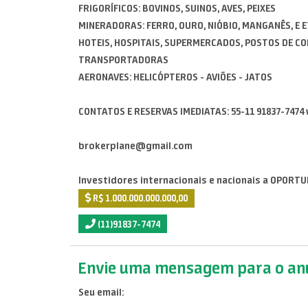
FRIGORÍFICOS: BOVINOS, SUINOS, AVES, PEIXES
MINERADORAS: FERRO, OURO, NIÓBIO, MANGANÊS, E ETC
HOTEIS, HOSPITAIS, SUPERMERCADOS, POSTOS DE C
TRANSPORTADORAS
AERONAVES: HELICÓPTEROS - AVIÕES - JATOS
CONTATOS E RESERVAS IMEDIATAS: 55-11 91837-747
brokerplane@gmail.com
Investidores internacionais e nacionais a OPORTUNID
R$ 1.000.000.000.000,00
(11)91837-7474
Envie uma mensagem para o anu
Seu email: