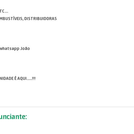
....
OMBUSTÍVEIS, DISTRIBUIDORAS
4 whatsapp João
ADE É AQUI......!!!
nciante: