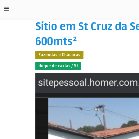
Sítio em St Cruz da S
600mts²
Fazendas e Chácaras
duque de caxias / RJ