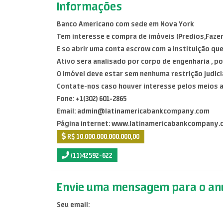
Informações
Banco Americano com sede em Nova York
Tem interesse e compra de imóveis (Predios,Faze
E so abrir uma conta escrow com a instituição qu
Ativo sera analisado por corpo de engenharia , p
O imóvel deve estar sem nenhuma restrição judicial 
Contate-nos caso houver interesse pelos meios 
Fone: +1(302) 601-2865
Email: admin@latinamericabankcompany.com
Página internet: www.latinamericabankcompany.
R$ 10.000.000.000.000,00
(11)42592-622
Envie uma mensagem para o anu
Seu email: