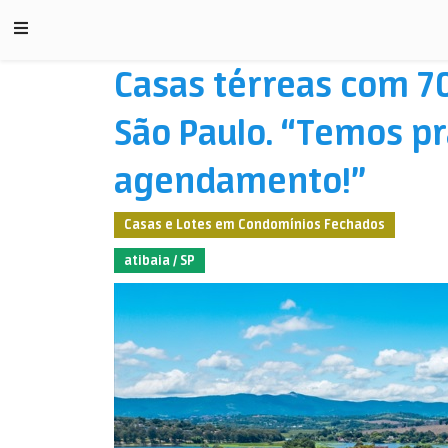
Casas térreas com 70.
São Paulo. “Temos pr
agendamento!”
Casas e Lotes em Condomínios Fechados
atibaia / SP