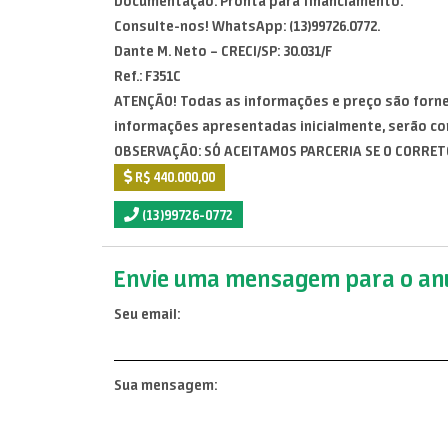
Documentação: Pronta para financiamento.
Consulte-nos! WhatsApp: (13)99726.0772.
Dante M. Neto – CRECI/SP: 30.031/F
Ref.: F351C
ATENÇÃO! Todas as informações e preço são forne
informações apresentadas inicialmente, serão co
OBSERVAÇÃO: SÓ ACEITAMOS PARCERIA SE O CORRET
R$ 440.000,00
(13)99726-0772
Envie uma mensagem para o anu
Seu email:
Sua mensagem: