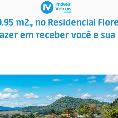
95 m2., no Residencial Flores
azer em receber você e sua f