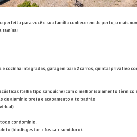
o perfeito para você e sua família conhecerem de perto, o mais n
 família!
la e cozinha integradas, garagem para 2 carros, quintal privativo c
cústicas (telha tipo sanduíche) com o melhor isolamento térmico e 
as de alumínio preta e acabamento alto padrão.
idual).
m todo condomínio.
leto (biodisgestor + fossa + sumidoro).