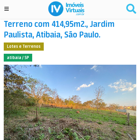
Terreno com 414,95m2., Jardim
Paulista, Atibaia, São Paulo.
Lotes e Terrenos
atibaia / SP