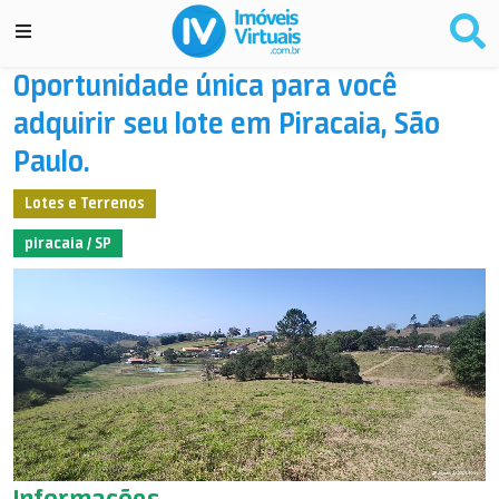
Oportunidade única para você
adquirir seu lote em Piracaia, São
Paulo.
Lotes e Terrenos
piracaia / SP
Informações