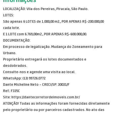
LOCALIZAÇÃO: Vila dos Pereiras, Piracaia, São Paulo.
LOTES:
São apenas 6 LOTES de 1.000,00 m2., POR APENAS R$-200.000,00
cada lote.
E 1 LOTE com 6.769,00m2., POR APENAS R$-600.000,00.
DOCUMENTAÇÃO:
Em processo de legalização. Mudança do Zoneamento para
Urbano.
Proprietário entregará os lotes documentados e
desdobrados.
Consulte-nos e agende uma visita ao local.
WhatsApp: (13) 99726.0772
Dante Micheline Neto – CRECI/SP: 30031/F
Ref.: F335C
Site: https://dantecorretordeimoveis.com.br/
ATENÇÃO! Todas as informações foram fornecidas diretamente
pelo proprietário ou por parceiros cadastrados. No ato das