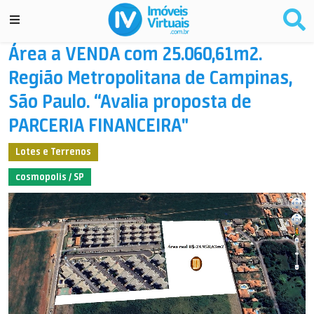
Área a VENDA com 25.060,61m2.
Região Metropolitana de Campinas,
São Paulo. “Avalia proposta de
PARCERIA FINANCEIRA"
Lotes e Terrenos
cosmopolis / SP