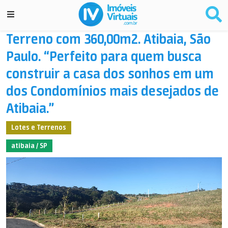
Terreno com 360,00m2. Atibaia, São
Paulo. “Perfeito para quem busca
construir a casa dos sonhos em um
dos Condomínios mais desejados de
Atibaia.”
Lotes e Terrenos
atibaia / SP