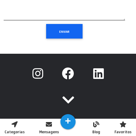
Categorias
Mensagens
Blog
Favoritos
Copyright © 2020 Todos os Direitos Reservados