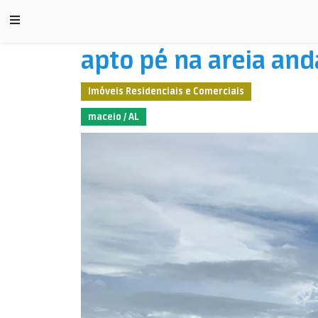
apto pé na areia and
Imóveis Residenciais e Comerciais
maceio / AL