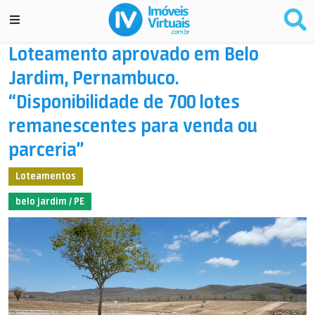
Loteamento aprovado em Belo
Jardim, Pernambuco.
“Disponibilidade de 700 lotes
remanescentes para venda ou
parceria”
Loteamentos
belo jardim / PE