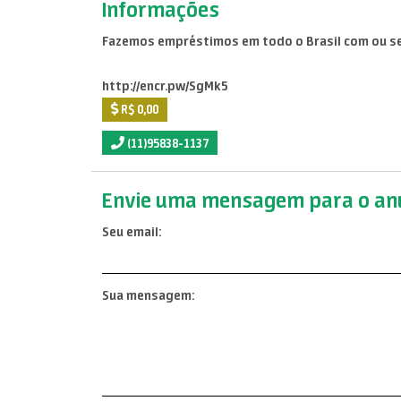
Informações
Fazemos empréstimos em todo o Brasil com ou sem
http://encr.pw/SgMk5
R$ 0,00
(11)95838-1137
Envie uma mensagem para o anu
Seu email:
Sua mensagem: