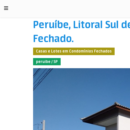
Peruíbe, Litoral Sul
Fechado.
Casas e Lotes em Condomínios Fechados
peruibe / SP